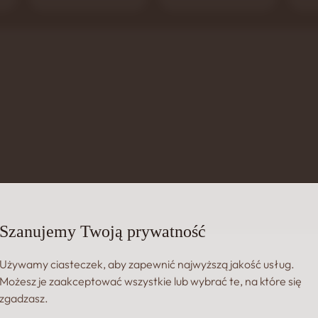
Szanujemy Twoją prywatność
Używamy ciasteczek, aby zapewnić najwyższą jakość usług.
Możesz je zaakceptować wszystkie lub wybrać te, na które się
zgadzasz.