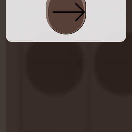
Huum Drop
Huum Hive
Designerski piec do małych i średnich
Duży piec do dużych sau
saun
i komercyjnych
Zobacz
Zobacz