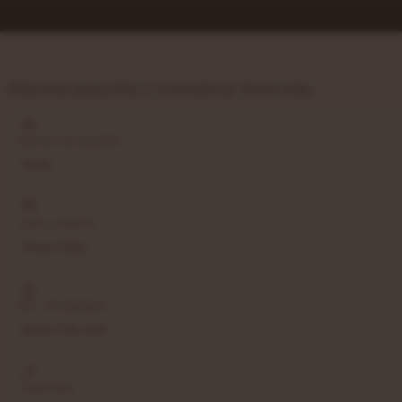
Połączenie jasnej olchy z "czekoladową" Termo osiką
DREWNO NA BOAZERII
Olcha
ŁAWKI I OPARCIA
Termo Osika
PIEC / PROMIENNIKI
Harvia The Wall
STEROWNIK