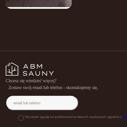
Chcesz się wiedzieć więcej?
Zostaw swój email lub telefon - skontakujemy się.
Wyrażam zgodę na przetwarzanie danych osobowych zgodnie z
po