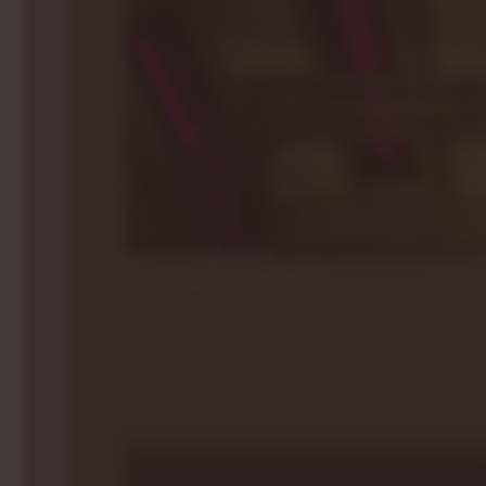
Sauna Infrared
Nowoczesna regeneracja PREMIUM