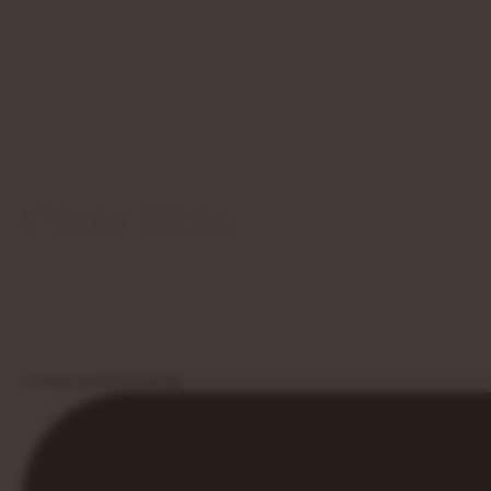
Fińska Olcha
Piękne połączenie miodowo-musztardowej olchy z "czekoladową"
nowoczesnością i oddaje to bardz
Uzyskaj darmową wycenę