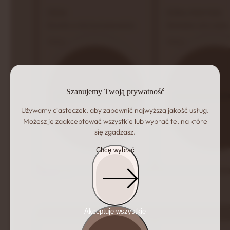
Olcha
Osika syberyjska
Rozsądny wybór bez kompromisów
Minimalizm, który działa.
Zobacz
Zobacz
Szanujemy Twoją prywatność
Używamy ciasteczek, aby zapewnić najwyższą jakość usług.
Możesz je zaakceptować wszystkie lub wybrać te, na które
się zgadzasz.
Chcę wybrać
Piece
Akceptuję wszystkie