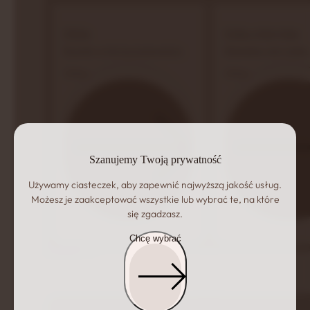
Olcha
Osika syberyjska
Rozsądny wybór bez kompromisów
Minimalizm, który działa.
Zobacz
Zobacz
Szanujemy Twoją prywatność
Używamy ciasteczek, aby zapewnić najwyższą jakość usług.
Możesz je zaakceptować wszystkie lub wybrać te, na które
się zgadzasz.
Chcę wybrać
Piece