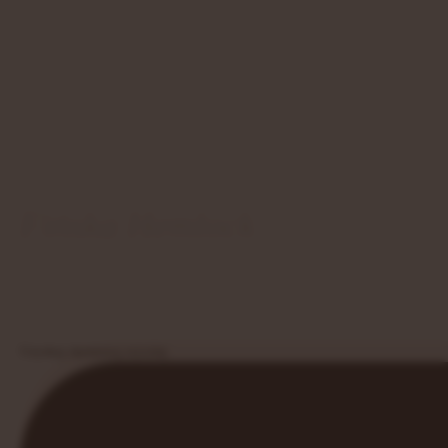
Fińska Hemlock
Nowoczesna interpretacja domowej sauny f
Uzyskaj darmową wycenę