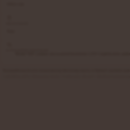
FFES C01
MIEJSCOWOŚĆ
Kęty
WYPOSAŻENIE DODATKOWE
Moduł WiFi (zdalne sterowanie)
Oświetlenie LED Ciepłe
System audi
Kompaktowa bryła nowoczesnej domowej sauny w Kętach została wykonan
z gładkiej olchy stanowią ciepły, tradycyjny akcent, idealnie kompon