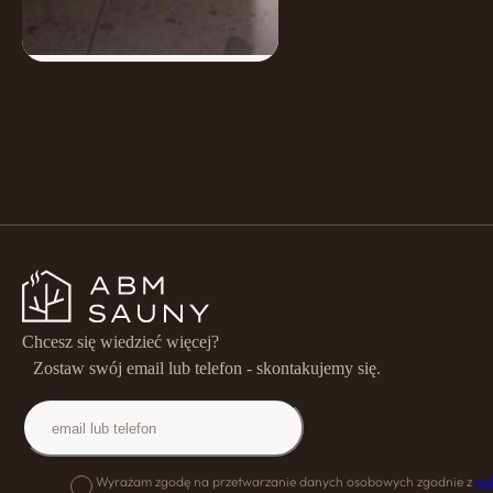
Chcesz się wiedzieć więcej?
Zostaw swój email lub telefon - skontakujemy się.
Wyrażam zgodę na przetwarzanie danych osobowych zgodnie z
po