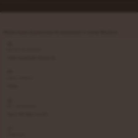
Fińska sauna dopasowana do przestrzeni w wersji Hemlock
DREWNO NA BOAZERII
Jodła kanadyjska (hemlock)
ŁAWKI I OPARCIA
Olcha
PIEC / PROMIENNIKI
Narvi NS Mini 3,6 kW
STEROWNIK