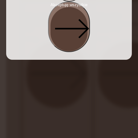
Akceptuję wszystkie
Huum Drop
Huum Hive
Designerski piec do małych i średnich
Duży piec do dużych sau
saun
i komercyjnych
Zobacz
Zobacz